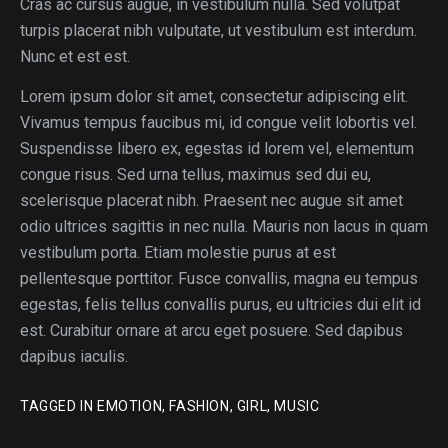
Cras ac cursus augue, in vestibulum nulla. Sed volutpat
turpis placerat nibh vulputate, ut vestibulum est interdum.
Nunc et est est.
Lorem ipsum dolor sit amet, consectetur adipiscing elit.
Vivamus tempus faucibus mi, id congue velit lobortis vel.
Suspendisse libero ex, egestas id lorem vel, elementum
congue risus. Sed urna tellus, maximus sed dui eu,
scelerisque placerat nibh. Praesent nec augue sit amet
odio ultrices sagittis in nec nulla. Mauris non lacus in quam
vestibulum porta. Etiam molestie purus at est
pellentesque porttitor. Fusce convallis, magna eu tempus
egestas, felis tellus convallis purus, eu ultricies dui elit id
est. Curabitur ornare at arcu eget posuere. Sed dapibus
dapibus iaculis.
TAGGED IN
EMOTION
,
FASHION
,
GIRL
,
MUSIC