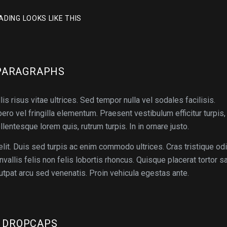
DING LOOKS LIKE THIS
PARAGRAPHS
 risus vitae ultrices. Sed tempor nulla vel sodales facilisis.
ro vel fringilla elementum. Praesent vestibulum efficitur turpis,
llentesque lorem quis, rutrum turpis. In in ornare justo.
lit. Duis sed turpis ac enim commodo ultrices. Cras tristique odi
onvallis felis non felis lobortis rhoncus. Quisque placerat tortor s
tpat arcu sed venenatis. Proin vehicula egestas ante.
DROPCAPS